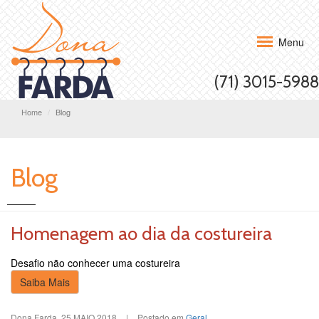
Menu
(71) 3015-5988
Home
Blog
Blog
Homenagem ao dia da costureira
Desafio não conhecer uma costureira
Saiba Mais
Dona Farda
,
25.MAIO.2018
|
Postado em
Geral