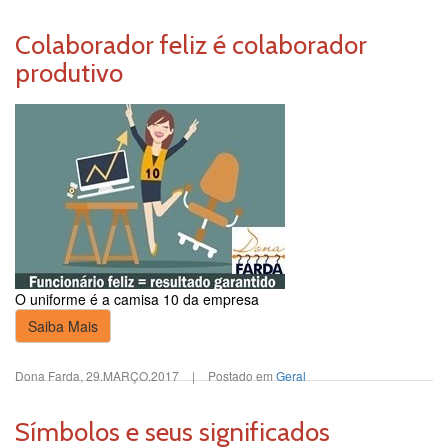
Colaborador feliz é colaborador
produtivo
O uniforme é a camisa 10 da empresa
Saiba Mais
Dona Farda
,
29.MARÇO.2017
|
Postado em
Geral
Símbolos e seus significados